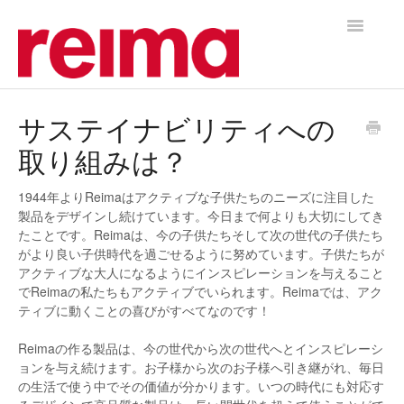
Toggle
Navigatio
support home
サステイナビリティへの
取り組みは？
1944年よりReimaはアクティブな子供たちのニーズに注目した
製品をデザインし続けています。今日まで何よりも大切にしてき
たことです。Reimaは、今の子供たちそして次の世代の子供たち
がより良い子供時代を過ごせるように努めています。子供たちが
アクティブな大人になるようにインスピレーションを与えること
でReimaの私たちもアクティブでいられます。Reimaでは、アク
ティブに動くことの喜びがすべてなのです！
Reimaの作る製品は、今の世代から次の世代へとインスピレーシ
ョンを与え続けます。お子様から次のお子様へ引き継がれ、毎日
の生活で使う中でその価値が分かります。いつの時代にも対応す